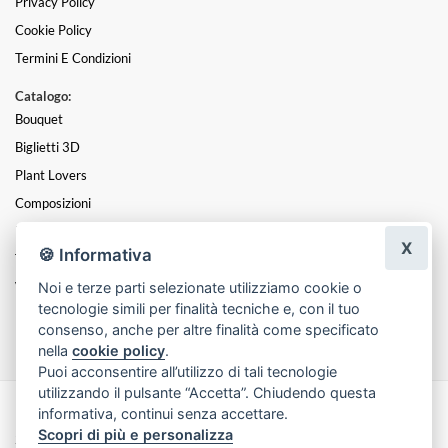
Privacy Policy
Cookie Policy
Termini E Condizioni
Catalogo:
Bouquet
Biglietti 3D
Plant Lovers
Composizioni
Rosa Rosae
X
🍪 Informativa
Timeless
Noi e terze parti selezionate utilizziamo cookie o
Viva Viva Le Coroncine!!!
tecnologie simili per finalità tecniche e, con il tuo
Funebre
consenso, anche per altre finalità come specificato
nella
cookie policy
.
Puoi acconsentire all’utilizzo di tali tecnologie
utilizzando il pulsante “Accetta”. Chiudendo questa
informativa, continui senza accettare.
Made with
by
Infoser.it
-
Realizzazione Siti ecommerce per Fioristi
- ©
Scopri di più e personalizza
2026