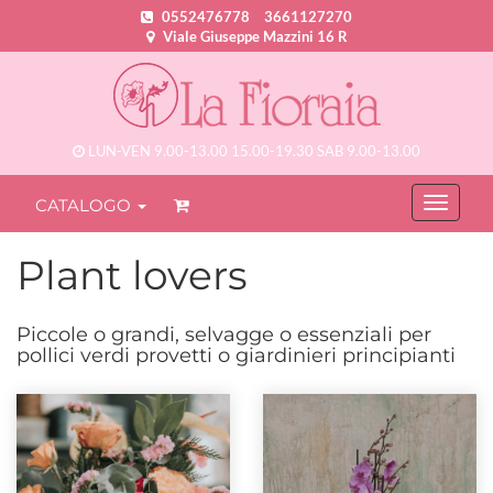
0552476778
3661127270
Viale Giuseppe Mazzini 16 R
LUN-VEN 9.00-13.00 15.00-19.30 SAB 9.00-13.00
CATALOGO
Plant lovers
Piccole o grandi, selvagge o essenziali per
pollici verdi provetti o giardinieri principianti