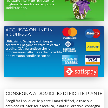
realizzare il servizio richiesto nel
migliore dei modi, con reciproca
soddisfazione.
ACQUISTA ONLINE IN
SICUREZZA
Utilizziamo Satispay e Stripe per
accettare i pagamenti tramite carta di
credito. CiÃ² garantisce che le
informazioni della tua carta di credito
non vengono condivise con noi.
CONSEGNA A DOMICILIO DI FIORI E PIANTE
Scegli fra i bouquet, le piante, i mazzi di fiori, le rose o le
orchidee ed inserisci la località, la data e l’orario di consegna