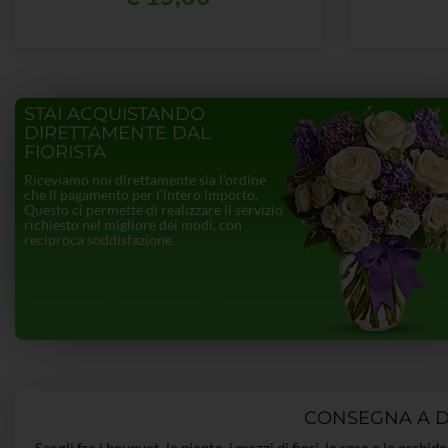
STAI ACQUISTANDO
DIRETTAMENTE DAL
FIORISTA
Riceviamo noi direttamente sia l’ordine
che il pagamento per l’intero importo.
Questo ci permette di realizzare il servizio
richiesto nel migliore dei modi, con
reciproca soddisfazione.
CONSEGNA A DO