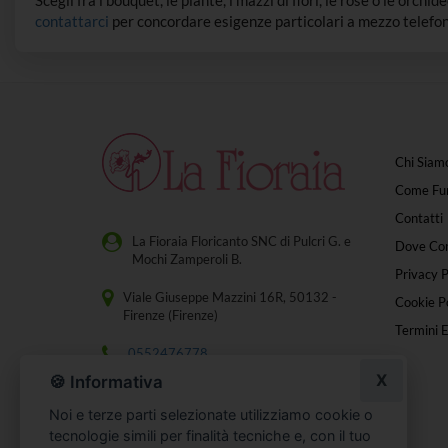
Scegli fra i bouquet, le piante, i mazzi di fiori, le rose o le orchi
contattarci
per concordare esigenze particolari a mezzo telefon
Chi Siam
Come Fu
Contatti
La Fioraia Floricanto SNC di Pulcri G. e
Dove Co
Mochi Zamperoli B.
Privacy P
Viale Giuseppe Mazzini 16R, 50132 -
Cookie Po
Firenze (Firenze)
Termini E
0552476778
X
🍪 Informativa
[email protected]
Noi e terze parti selezionate utilizziamo cookie o
P. IVA 07240890488
tecnologie simili per finalità tecniche e, con il tuo