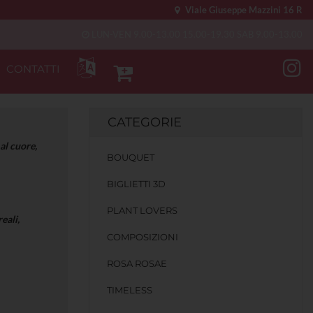
Viale Giuseppe Mazzini 16 R
LUN-VEN 9.00-13.00 15.00-19.30 SAB 9.00-13.00
CONTATTI
CATEGORIE
al cuore,
BOUQUET
BIGLIETTI 3D
PLANT LOVERS
eali,
COMPOSIZIONI
ROSA ROSAE
TIMELESS