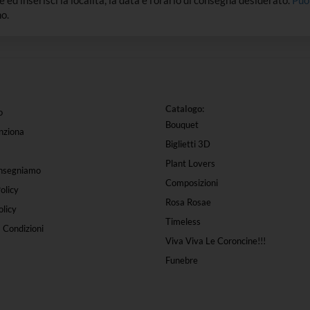
dee ed inserisci la località, la data e l’orario di consegna desiderato.
Puo
o.
Catalogo:
o
Bouquet
nziona
Biglietti 3D
Plant Lovers
nsegniamo
Composizioni
olicy
Rosa Rosae
licy
Timeless
 Condizioni
Viva Viva Le Coroncine!!!
Funebre