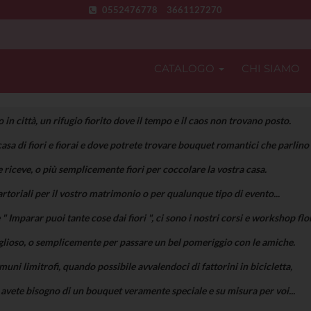
0552476778
3661127270
CATALOGO
CHI SIAMO
 in città, un rifugio fiorito dove il tempo e il caos non trovano posto.
asa di fiori e fiorai e dove potrete trovare bouquet romantici che parlino 
e riceve, o più semplicemente fiori per coccolare la vostra casa.
artoriali per il vostro matrimonio o per qualunque tipo di evento...
" Imparar puoi tante cose dai fiori ", ci sono i nostri corsi e workshop flor
lioso, o semplicemente per passare un bel pomeriggio con le amiche.
uni limitrofi, quando possibile avvalendoci di fattorini in bicicletta,
 avete bisogno di un bouquet veramente speciale e su misura per voi...