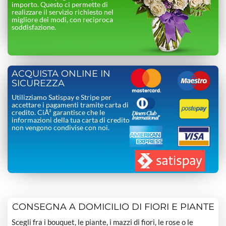
importo. Questo ci permette di
realizzare il servizio richiesto nel
migliore dei modi, con reciproca
soddisfazione.
ACQUISTA ONLINE IN
SICUREZZA
Utilizziamo Satispay e Stripe per
accettare i pagamenti tramite carta di
credito. CiÃ² garantisce che le
informazioni della tua carta di credito
non vengono condivise con noi.
CONSEGNA A DOMICILIO DI FIORI E PIANTE
Scegli fra i bouquet, le piante, i mazzi di fiori, le rose o le