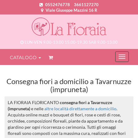
0552476778
3661127270
Viale Giuseppe Mazzini 16 R
LUN-VEN 9.00-13.00 15.00-19.30 SAB 9.00-13.00
CATALOGO
Consegna fiori a domicilio a Tavarnuzze
(impruneta)
LA FIORAIA FLORICANTO
consegna fiori a Tavarnuzze
(impruneta)
e nelle
altre località direttamente a domicilio
.
Acquista online mazzi e bouquet di fiori, rose e cesti di rose,
orchidee, composizioni floreali, piante da appartamento e da
giardino per ogni ricorrenza o cerimonia. Tutti gli omaggi
floreali sono composti con la massima cura, realizzati con fiori