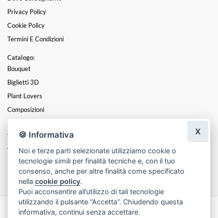
Privacy Policy
Cookie Policy
Termini E Condizioni
Catalogo:
Bouquet
Biglietti 3D
Plant Lovers
Composizioni
Rosa Rosae
X
🍪 Informativa
Timeless
Noi e terze parti selezionate utilizziamo cookie o
Viva Viva Le Coroncine!!!
tecnologie simili per finalità tecniche e, con il tuo
Funebre
consenso, anche per altre finalità come specificato
nella
cookie policy
.
Puoi acconsentire all’utilizzo di tali tecnologie
utilizzando il pulsante “Accetta”. Chiudendo questa
informativa, continui senza accettare.
Made with
by
Infoser.it
-
Realizzazione Siti ecommerce per Fioristi
- ©